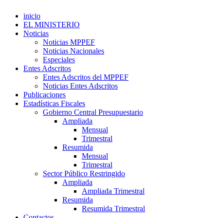
inicio
EL MINISTERIO
Noticias
Noticias MPPEF
Noticias Nacionales
Especiales
Entes Adscritos
Entes Adscritos del MPPEF
Noticias Entes Adscritos
Publicaciones
Estadísticas Fiscales
Gobierno Central Presupuestario
Ampliada
Mensual
Trimestral
Resumida
Mensual
Trimestral
Sector Público Restringido
Ampliada
Ampliada Trimestral
Resumida
Resumida Trimestral
Contactos