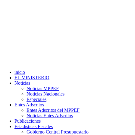
inicio
EL MINISTERIO
Noticias
Noticias MPPEF
Noticias Nacionales
Especiales
Entes Adscritos
Entes Adscritos del MPPEF
Noticias Entes Adscritos
Publicaciones
Estadísticas Fiscales
Gobierno Central Presupuestario