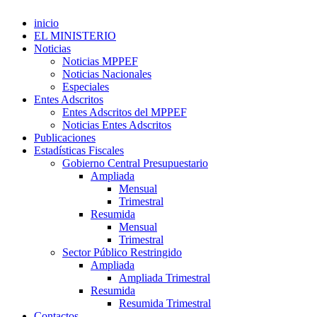
inicio
EL MINISTERIO
Noticias
Noticias MPPEF
Noticias Nacionales
Especiales
Entes Adscritos
Entes Adscritos del MPPEF
Noticias Entes Adscritos
Publicaciones
Estadísticas Fiscales
Gobierno Central Presupuestario
Ampliada
Mensual
Trimestral
Resumida
Mensual
Trimestral
Sector Público Restringido
Ampliada
Ampliada Trimestral
Resumida
Resumida Trimestral
Contactos