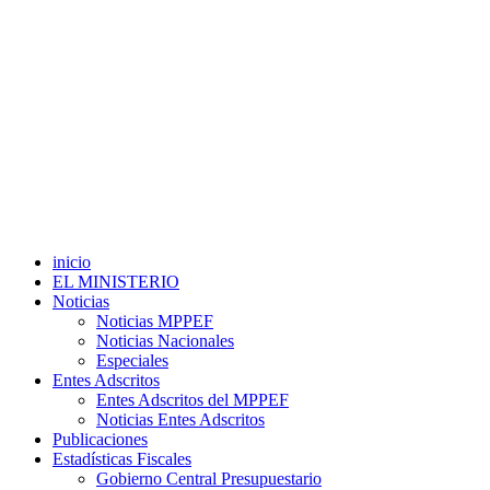
inicio
EL MINISTERIO
Noticias
Noticias MPPEF
Noticias Nacionales
Especiales
Entes Adscritos
Entes Adscritos del MPPEF
Noticias Entes Adscritos
Publicaciones
Estadísticas Fiscales
Gobierno Central Presupuestario