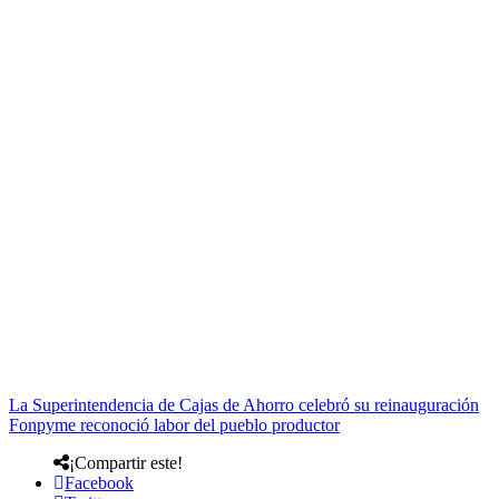
La Superintendencia de Cajas de Ahorro celebró su reinauguración
Fonpyme reconoció labor del pueblo productor
¡Compartir este!
Facebook