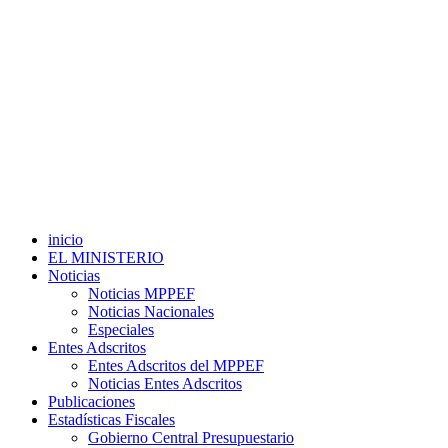
inicio
EL MINISTERIO
Noticias
Noticias MPPEF
Noticias Nacionales
Especiales
Entes Adscritos
Entes Adscritos del MPPEF
Noticias Entes Adscritos
Publicaciones
Estadísticas Fiscales
Gobierno Central Presupuestario