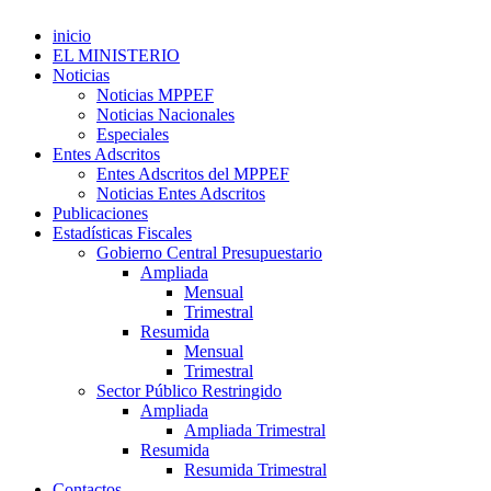
inicio
EL MINISTERIO
Noticias
Noticias MPPEF
Noticias Nacionales
Especiales
Entes Adscritos
Entes Adscritos del MPPEF
Noticias Entes Adscritos
Publicaciones
Estadísticas Fiscales
Gobierno Central Presupuestario
Ampliada
Mensual
Trimestral
Resumida
Mensual
Trimestral
Sector Público Restringido
Ampliada
Ampliada Trimestral
Resumida
Resumida Trimestral
Contactos