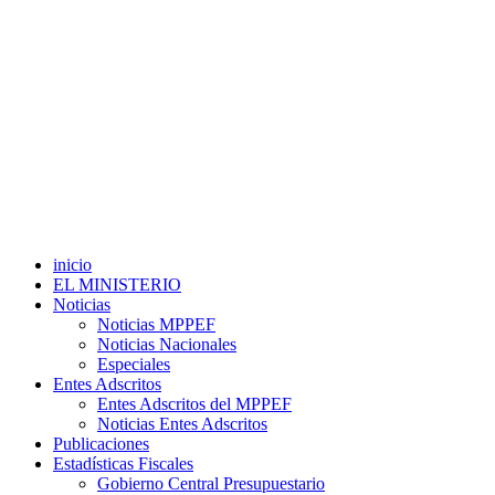
inicio
EL MINISTERIO
Noticias
Noticias MPPEF
Noticias Nacionales
Especiales
Entes Adscritos
Entes Adscritos del MPPEF
Noticias Entes Adscritos
Publicaciones
Estadísticas Fiscales
Gobierno Central Presupuestario