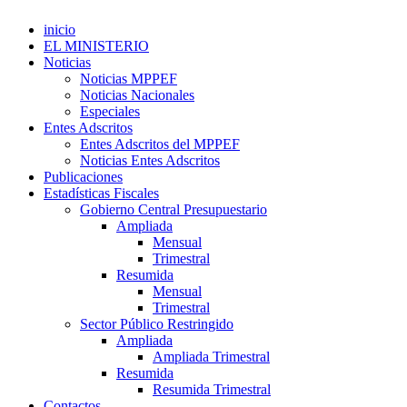
inicio
EL MINISTERIO
Noticias
Noticias MPPEF
Noticias Nacionales
Especiales
Entes Adscritos
Entes Adscritos del MPPEF
Noticias Entes Adscritos
Publicaciones
Estadísticas Fiscales
Gobierno Central Presupuestario
Ampliada
Mensual
Trimestral
Resumida
Mensual
Trimestral
Sector Público Restringido
Ampliada
Ampliada Trimestral
Resumida
Resumida Trimestral
Contactos