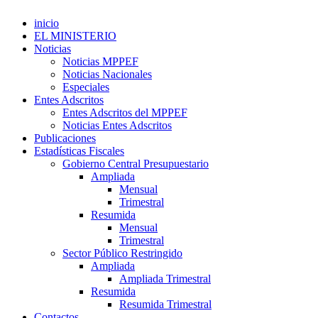
inicio
EL MINISTERIO
Noticias
Noticias MPPEF
Noticias Nacionales
Especiales
Entes Adscritos
Entes Adscritos del MPPEF
Noticias Entes Adscritos
Publicaciones
Estadísticas Fiscales
Gobierno Central Presupuestario
Ampliada
Mensual
Trimestral
Resumida
Mensual
Trimestral
Sector Público Restringido
Ampliada
Ampliada Trimestral
Resumida
Resumida Trimestral
Contactos