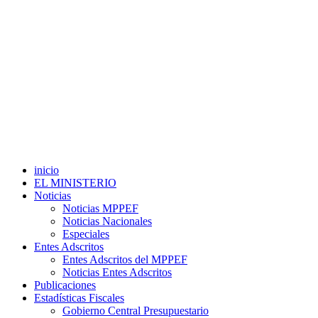
inicio
EL MINISTERIO
Noticias
Noticias MPPEF
Noticias Nacionales
Especiales
Entes Adscritos
Entes Adscritos del MPPEF
Noticias Entes Adscritos
Publicaciones
Estadísticas Fiscales
Gobierno Central Presupuestario