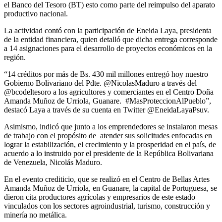
el Banco del Tesoro (BT) esto como parte del reimpulso del aparato
productivo nacional.
La actividad contó con la participación de Eneida Laya, presidenta
de la entidad financiera, quien detalló que dicha entrega corresponde
a 14 asignaciones para el desarrollo de proyectos económicos en la
región.
“14 créditos por más de Bs. 430 mil millones entregó hoy nuestro
Gobierno Bolivariano del Pdte. @NicolasMaduro a través del
@bcodeltesoro a los agricultores y comerciantes en el Centro Doña
Amanda Muñoz de Urriola, Guanare. #MasProteccionAlPueblo”,
destacó Laya a través de su cuenta en Twitter @EneidaLayaPsuv.
Asimismo, indicó que junto a los emprendedores se instalaron mesas
de trabajo con el propósito de atender sus solicitudes enfocadas en
lograr la estabilización, el crecimiento y la prosperidad en el país, de
acuerdo a lo instruido por el presidente de la República Bolivariana
de Venezuela, Nicolás Maduro.
En el evento crediticio, que se realizó en el Centro de Bellas Artes
Amanda Muñoz de Urriola, en Guanare, la capital de Portuguesa, se
dieron cita productores agrícolas y empresarios de este estado
vinculados con los sectores agroindustrial, turismo, construcción y
minería no metálica.