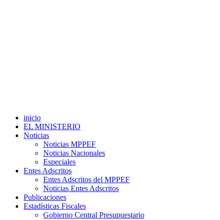
inicio
EL MINISTERIO
Noticias
Noticias MPPEF
Noticias Nacionales
Especiales
Entes Adscritos
Entes Adscritos del MPPEF
Noticias Entes Adscritos
Publicaciones
Estadísticas Fiscales
Gobierno Central Presupuestario