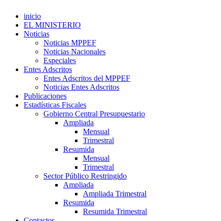
inicio
EL MINISTERIO
Noticias
Noticias MPPEF
Noticias Nacionales
Especiales
Entes Adscritos
Entes Adscritos del MPPEF
Noticias Entes Adscritos
Publicaciones
Estadísticas Fiscales
Gobierno Central Presupuestario
Ampliada
Mensual
Trimestral
Resumida
Mensual
Trimestral
Sector Público Restringido
Ampliada
Ampliada Trimestral
Resumida
Resumida Trimestral
Contactos