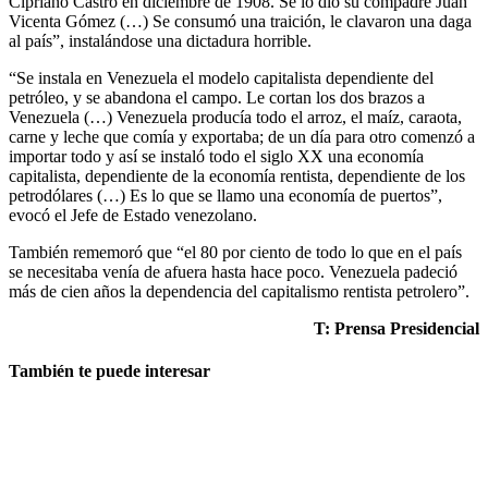
Cipriano Castro en diciembre de 1908. Se lo dio su compadre Juan
Vicenta Gómez (…) Se consumó una traición, le clavaron una daga
al país”, instalándose una dictadura horrible.
“Se instala en Venezuela el modelo capitalista dependiente del
petróleo, y se abandona el campo. Le cortan los dos brazos a
Venezuela (…) Venezuela producía todo el arroz, el maíz, caraota,
carne y leche que comía y exportaba; de un día para otro comenzó a
importar todo y así se instaló todo el siglo XX una economía
capitalista, dependiente de la economía rentista, dependiente de los
petrodólares (…) Es lo que se llamo una economía de puertos”,
evocó el Jefe de Estado venezolano.
También rememoró que “el 80 por ciento de todo lo que en el país
se necesitaba venía de afuera hasta hace poco. Venezuela padeció
más de cien años la dependencia del capitalismo rentista petrolero”.
T: Prensa Presidencial
También te puede interesar