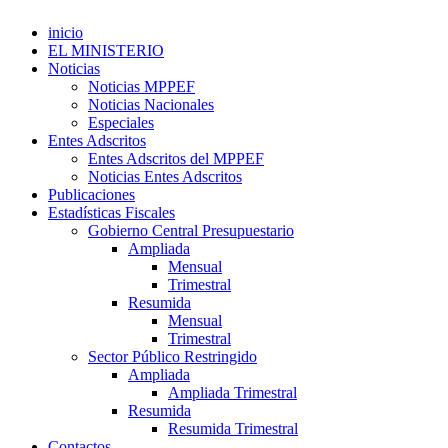
inicio
EL MINISTERIO
Noticias
Noticias MPPEF
Noticias Nacionales
Especiales
Entes Adscritos
Entes Adscritos del MPPEF
Noticias Entes Adscritos
Publicaciones
Estadísticas Fiscales
Gobierno Central Presupuestario
Ampliada
Mensual
Trimestral
Resumida
Mensual
Trimestral
Sector Público Restringido
Ampliada
Ampliada Trimestral
Resumida
Resumida Trimestral
Contactos