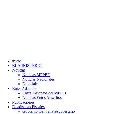
inicio
EL MINISTERIO
Noticias
Noticias MPPEF
Noticias Nacionales
Especiales
Entes Adscritos
Entes Adscritos del MPPEF
Noticias Entes Adscritos
Publicaciones
Estadísticas Fiscales
Gobierno Central Presupuestario