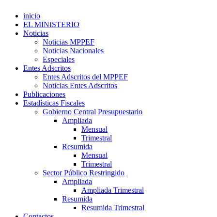
inicio
EL MINISTERIO
Noticias
Noticias MPPEF
Noticias Nacionales
Especiales
Entes Adscritos
Entes Adscritos del MPPEF
Noticias Entes Adscritos
Publicaciones
Estadísticas Fiscales
Gobierno Central Presupuestario
Ampliada
Mensual
Trimestral
Resumida
Mensual
Trimestral
Sector Público Restringido
Ampliada
Ampliada Trimestral
Resumida
Resumida Trimestral
Contactos