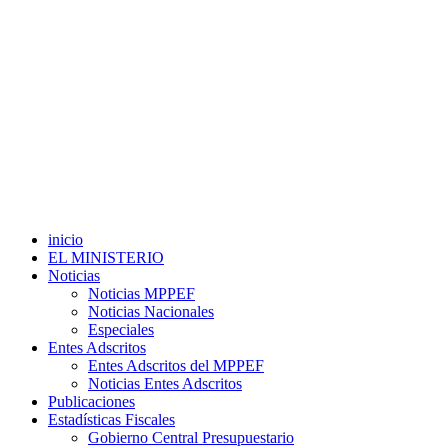
inicio
EL MINISTERIO
Noticias
Noticias MPPEF
Noticias Nacionales
Especiales
Entes Adscritos
Entes Adscritos del MPPEF
Noticias Entes Adscritos
Publicaciones
Estadísticas Fiscales
Gobierno Central Presupuestario