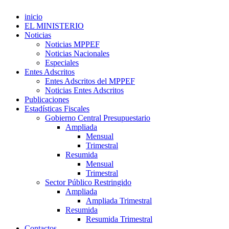
inicio
EL MINISTERIO
Noticias
Noticias MPPEF
Noticias Nacionales
Especiales
Entes Adscritos
Entes Adscritos del MPPEF
Noticias Entes Adscritos
Publicaciones
Estadísticas Fiscales
Gobierno Central Presupuestario
Ampliada
Mensual
Trimestral
Resumida
Mensual
Trimestral
Sector Público Restringido
Ampliada
Ampliada Trimestral
Resumida
Resumida Trimestral
Contactos