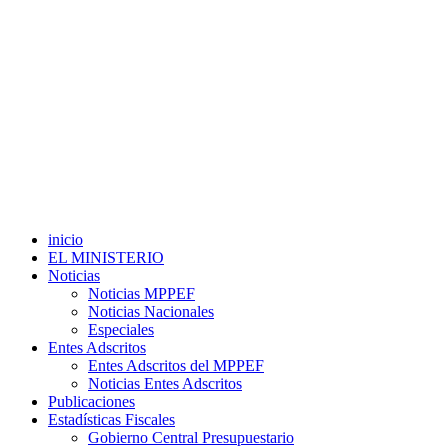
inicio
EL MINISTERIO
Noticias
Noticias MPPEF
Noticias Nacionales
Especiales
Entes Adscritos
Entes Adscritos del MPPEF
Noticias Entes Adscritos
Publicaciones
Estadísticas Fiscales
Gobierno Central Presupuestario