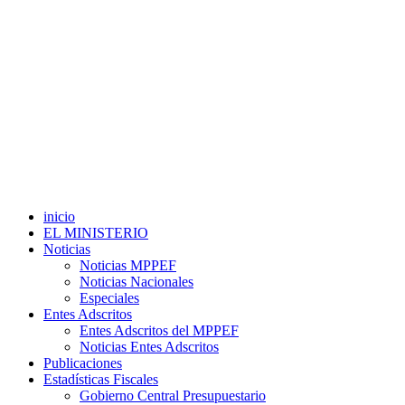
inicio
EL MINISTERIO
Noticias
Noticias MPPEF
Noticias Nacionales
Especiales
Entes Adscritos
Entes Adscritos del MPPEF
Noticias Entes Adscritos
Publicaciones
Estadísticas Fiscales
Gobierno Central Presupuestario