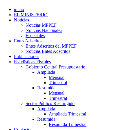
inicio
EL MINISTERIO
Noticias
Noticias MPPEF
Noticias Nacionales
Especiales
Entes Adscritos
Entes Adscritos del MPPEF
Noticias Entes Adscritos
Publicaciones
Estadísticas Fiscales
Gobierno Central Presupuestario
Ampliada
Mensual
Trimestral
Resumida
Mensual
Trimestral
Sector Público Restringido
Ampliada
Ampliada Trimestral
Resumida
Resumida Trimestral
Contactos