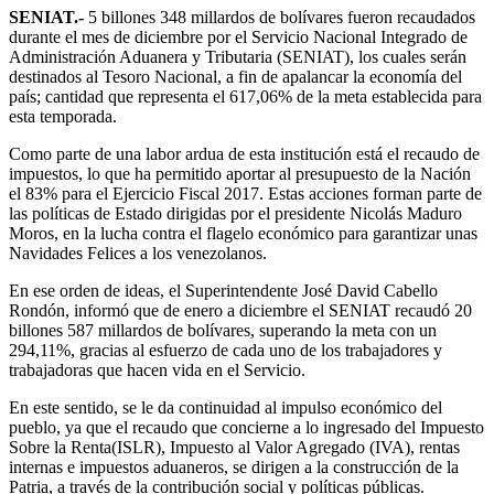
SENIAT.-
5 billones 348 millardos de bolívares fueron recaudados
durante el mes de diciembre por el Servicio Nacional Integrado de
Administración Aduanera y Tributaria (SENIAT), los cuales serán
destinados al Tesoro Nacional, a fin de apalancar la economía del
país; cantidad que representa el 617,06% de la meta establecida para
esta temporada.
Como parte de una labor ardua de esta institución está el recaudo de
impuestos, lo que ha permitido aportar al presupuesto de la Nación
el 83% para el Ejercicio Fiscal 2017. Estas acciones forman parte de
las políticas de Estado dirigidas por el presidente Nicolás Maduro
Moros, en la lucha contra el flagelo económico para garantizar unas
Navidades Felices a los venezolanos.
En ese orden de ideas, el Superintendente José David Cabello
Rondón, informó que de enero a diciembre el SENIAT recaudó 20
billones 587 millardos de bolívares, superando la meta con un
294,11%, gracias al esfuerzo de cada uno de los trabajadores y
trabajadoras que hacen vida en el Servicio.
En este sentido, se le da continuidad al impulso económico del
pueblo, ya que el recaudo que concierne a lo ingresado del Impuesto
Sobre la Renta(ISLR), Impuesto al Valor Agregado (IVA), rentas
internas e impuestos aduaneros, se dirigen a la construcción de la
Patria, a través de la contribución social y políticas públicas.