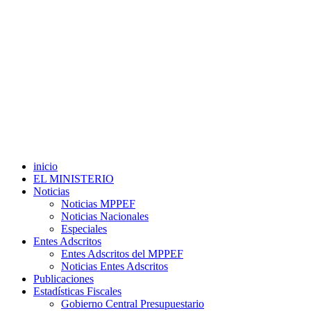
inicio
EL MINISTERIO
Noticias
Noticias MPPEF
Noticias Nacionales
Especiales
Entes Adscritos
Entes Adscritos del MPPEF
Noticias Entes Adscritos
Publicaciones
Estadísticas Fiscales
Gobierno Central Presupuestario