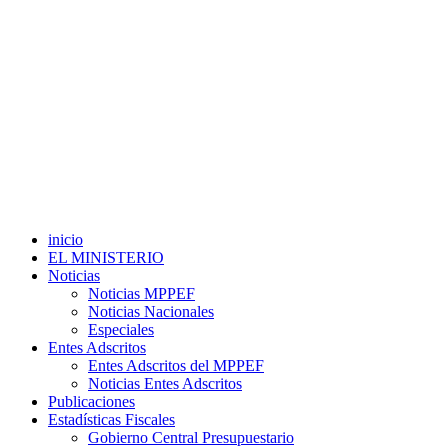
inicio
EL MINISTERIO
Noticias
Noticias MPPEF
Noticias Nacionales
Especiales
Entes Adscritos
Entes Adscritos del MPPEF
Noticias Entes Adscritos
Publicaciones
Estadísticas Fiscales
Gobierno Central Presupuestario