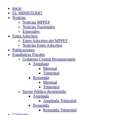
inicio
EL MINISTERIO
Noticias
Noticias MPPEF
Noticias Nacionales
Especiales
Entes Adscritos
Entes Adscritos del MPPEF
Noticias Entes Adscritos
Publicaciones
Estadísticas Fiscales
Gobierno Central Presupuestario
Ampliada
Mensual
Trimestral
Resumida
Mensual
Trimestral
Sector Público Restringido
Ampliada
Ampliada Trimestral
Resumida
Resumida Trimestral
Contactos