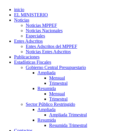
inicio
EL MINISTERIO
Noticias
Noticias MPPEF
Noticias Nacionales
Especiales
Entes Adscritos
Entes Adscritos del MPPEF
Noticias Entes Adscritos
Publicaciones
Estadísticas Fiscales
Gobierno Central Presupuestario
Ampliada
Mensual
Trimestral
Resumida
Mensual
Trimestral
Sector Público Restringido
Ampliada
Ampliada Trimestral
Resumida
Resumida Trimestral
Contactos