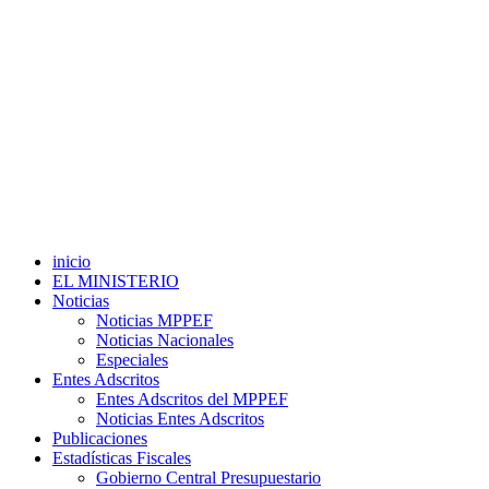
inicio
EL MINISTERIO
Noticias
Noticias MPPEF
Noticias Nacionales
Especiales
Entes Adscritos
Entes Adscritos del MPPEF
Noticias Entes Adscritos
Publicaciones
Estadísticas Fiscales
Gobierno Central Presupuestario