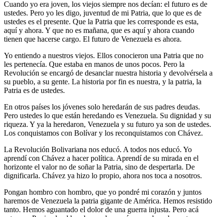
Cuando yo era joven, los viejos siempre nos decían: el futuro es de
ustedes. Pero yo les digo, juventud de mi Patria, que lo que es de
ustedes es el presente. Que la Patria que les corresponde es esta,
aquí y ahora. Y que no es mañana, que es aquí y ahora cuando
tienen que hacerse cargo. El futuro de Venezuela es ahora.
Yo entiendo a nuestros viejos. Ellos conocieron una Patria que no
les pertenecía. Que estaba en manos de unos pocos. Pero la
Revolución se encargó de desanclar nuestra historia y devolvérsela a
su pueblo, a su gente. La historia por fin es nuestra, y la patria, la
Patria es de ustedes.
En otros países los jóvenes solo heredarán de sus padres deudas.
Pero ustedes lo que están heredando es Venezuela. Su dignidad y su
riqueza. Y ya la heredaron, Venezuela y su futuro ya son de ustedes.
Los conquistamos con Bolívar y los reconquistamos con Chávez.
La Revolución Bolivariana nos educó. A todos nos educó. Yo
aprendí con Chávez a hacer política. Aprendí de su mirada en el
horizonte el valor no de soñar la Patria, sino de despertarla. De
dignificarla. Chávez ya hizo lo propio, ahora nos toca a nosotros.
Pongan hombro con hombro, que yo pondré mi corazón y juntos
haremos de Venezuela la patria gigante de América. Hemos resistido
tanto. Hemos aguantado el dolor de una guerra injusta. Pero acá