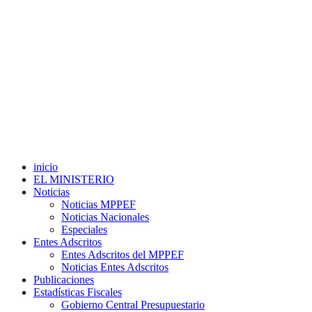
inicio
EL MINISTERIO
Noticias
Noticias MPPEF
Noticias Nacionales
Especiales
Entes Adscritos
Entes Adscritos del MPPEF
Noticias Entes Adscritos
Publicaciones
Estadísticas Fiscales
Gobierno Central Presupuestario