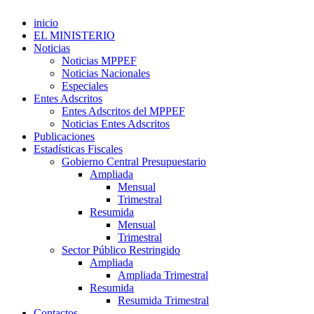
inicio
EL MINISTERIO
Noticias
Noticias MPPEF
Noticias Nacionales
Especiales
Entes Adscritos
Entes Adscritos del MPPEF
Noticias Entes Adscritos
Publicaciones
Estadísticas Fiscales
Gobierno Central Presupuestario
Ampliada
Mensual
Trimestral
Resumida
Mensual
Trimestral
Sector Público Restringido
Ampliada
Ampliada Trimestral
Resumida
Resumida Trimestral
Contactos