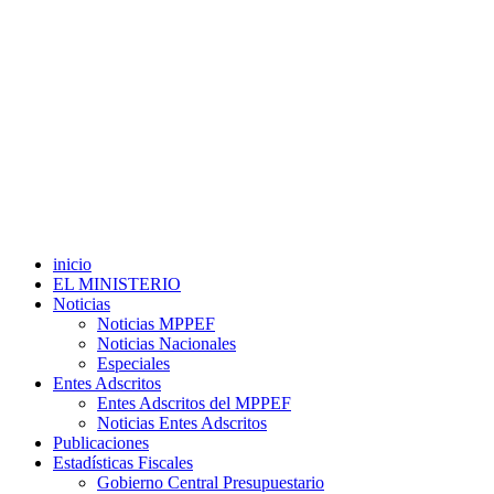
inicio
EL MINISTERIO
Noticias
Noticias MPPEF
Noticias Nacionales
Especiales
Entes Adscritos
Entes Adscritos del MPPEF
Noticias Entes Adscritos
Publicaciones
Estadísticas Fiscales
Gobierno Central Presupuestario