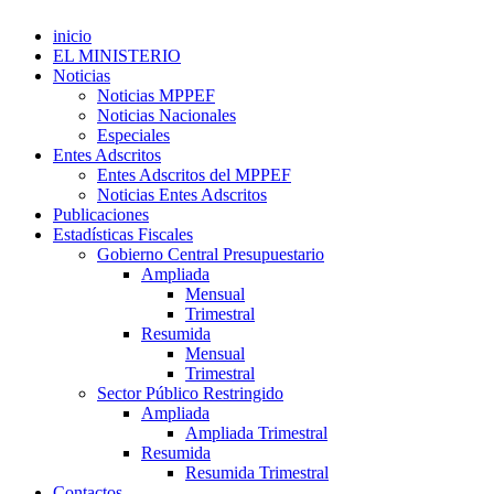
inicio
EL MINISTERIO
Noticias
Noticias MPPEF
Noticias Nacionales
Especiales
Entes Adscritos
Entes Adscritos del MPPEF
Noticias Entes Adscritos
Publicaciones
Estadísticas Fiscales
Gobierno Central Presupuestario
Ampliada
Mensual
Trimestral
Resumida
Mensual
Trimestral
Sector Público Restringido
Ampliada
Ampliada Trimestral
Resumida
Resumida Trimestral
Contactos