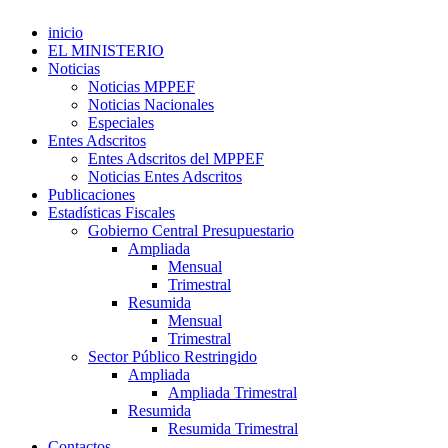
inicio
EL MINISTERIO
Noticias
Noticias MPPEF
Noticias Nacionales
Especiales
Entes Adscritos
Entes Adscritos del MPPEF
Noticias Entes Adscritos
Publicaciones
Estadísticas Fiscales
Gobierno Central Presupuestario
Ampliada
Mensual
Trimestral
Resumida
Mensual
Trimestral
Sector Público Restringido
Ampliada
Ampliada Trimestral
Resumida
Resumida Trimestral
Contactos