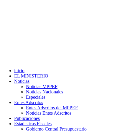
inicio
EL MINISTERIO
Noticias
Noticias MPPEF
Noticias Nacionales
Especiales
Entes Adscritos
Entes Adscritos del MPPEF
Noticias Entes Adscritos
Publicaciones
Estadísticas Fiscales
Gobierno Central Presupuestario