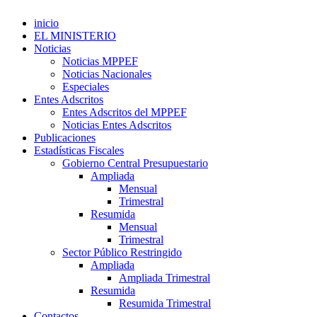
inicio
EL MINISTERIO
Noticias
Noticias MPPEF
Noticias Nacionales
Especiales
Entes Adscritos
Entes Adscritos del MPPEF
Noticias Entes Adscritos
Publicaciones
Estadísticas Fiscales
Gobierno Central Presupuestario
Ampliada
Mensual
Trimestral
Resumida
Mensual
Trimestral
Sector Público Restringido
Ampliada
Ampliada Trimestral
Resumida
Resumida Trimestral
Contactos