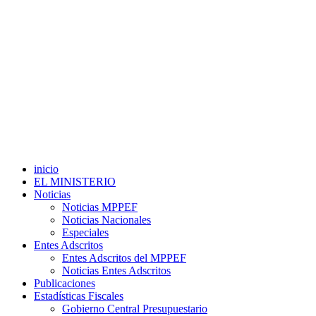
inicio
EL MINISTERIO
Noticias
Noticias MPPEF
Noticias Nacionales
Especiales
Entes Adscritos
Entes Adscritos del MPPEF
Noticias Entes Adscritos
Publicaciones
Estadísticas Fiscales
Gobierno Central Presupuestario