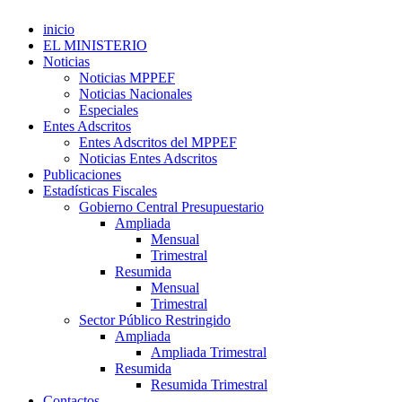
inicio
EL MINISTERIO
Noticias
Noticias MPPEF
Noticias Nacionales
Especiales
Entes Adscritos
Entes Adscritos del MPPEF
Noticias Entes Adscritos
Publicaciones
Estadísticas Fiscales
Gobierno Central Presupuestario
Ampliada
Mensual
Trimestral
Resumida
Mensual
Trimestral
Sector Público Restringido
Ampliada
Ampliada Trimestral
Resumida
Resumida Trimestral
Contactos