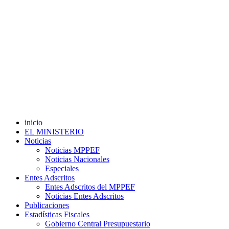
inicio
EL MINISTERIO
Noticias
Noticias MPPEF
Noticias Nacionales
Especiales
Entes Adscritos
Entes Adscritos del MPPEF
Noticias Entes Adscritos
Publicaciones
Estadísticas Fiscales
Gobierno Central Presupuestario