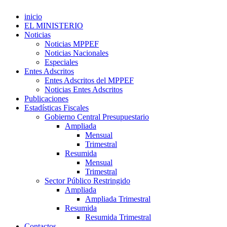
inicio
EL MINISTERIO
Noticias
Noticias MPPEF
Noticias Nacionales
Especiales
Entes Adscritos
Entes Adscritos del MPPEF
Noticias Entes Adscritos
Publicaciones
Estadísticas Fiscales
Gobierno Central Presupuestario
Ampliada
Mensual
Trimestral
Resumida
Mensual
Trimestral
Sector Público Restringido
Ampliada
Ampliada Trimestral
Resumida
Resumida Trimestral
Contactos