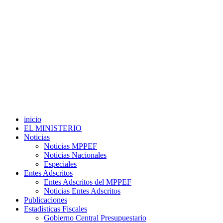
inicio
EL MINISTERIO
Noticias
Noticias MPPEF
Noticias Nacionales
Especiales
Entes Adscritos
Entes Adscritos del MPPEF
Noticias Entes Adscritos
Publicaciones
Estadísticas Fiscales
Gobierno Central Presupuestario