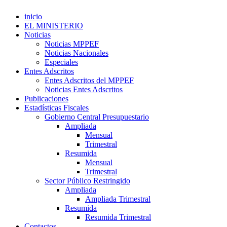
inicio
EL MINISTERIO
Noticias
Noticias MPPEF
Noticias Nacionales
Especiales
Entes Adscritos
Entes Adscritos del MPPEF
Noticias Entes Adscritos
Publicaciones
Estadísticas Fiscales
Gobierno Central Presupuestario
Ampliada
Mensual
Trimestral
Resumida
Mensual
Trimestral
Sector Público Restringido
Ampliada
Ampliada Trimestral
Resumida
Resumida Trimestral
Contactos