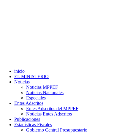
inicio
EL MINISTERIO
Noticias
Noticias MPPEF
Noticias Nacionales
Especiales
Entes Adscritos
Entes Adscritos del MPPEF
Noticias Entes Adscritos
Publicaciones
Estadísticas Fiscales
Gobierno Central Presupuestario