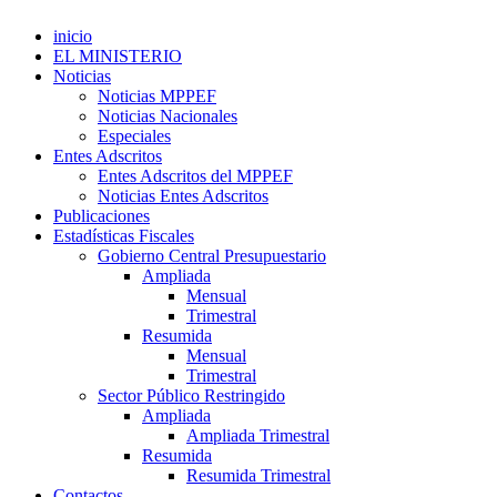
inicio
EL MINISTERIO
Noticias
Noticias MPPEF
Noticias Nacionales
Especiales
Entes Adscritos
Entes Adscritos del MPPEF
Noticias Entes Adscritos
Publicaciones
Estadísticas Fiscales
Gobierno Central Presupuestario
Ampliada
Mensual
Trimestral
Resumida
Mensual
Trimestral
Sector Público Restringido
Ampliada
Ampliada Trimestral
Resumida
Resumida Trimestral
Contactos