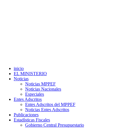
inicio
EL MINISTERIO
Noticias
Noticias MPPEF
Noticias Nacionales
Especiales
Entes Adscritos
Entes Adscritos del MPPEF
Noticias Entes Adscritos
Publicaciones
Estadísticas Fiscales
Gobierno Central Presupuestario