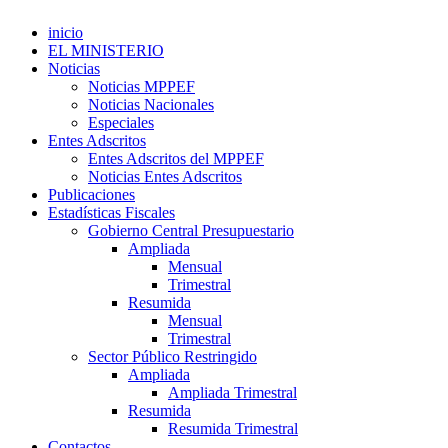
inicio
EL MINISTERIO
Noticias
Noticias MPPEF
Noticias Nacionales
Especiales
Entes Adscritos
Entes Adscritos del MPPEF
Noticias Entes Adscritos
Publicaciones
Estadísticas Fiscales
Gobierno Central Presupuestario
Ampliada
Mensual
Trimestral
Resumida
Mensual
Trimestral
Sector Público Restringido
Ampliada
Ampliada Trimestral
Resumida
Resumida Trimestral
Contactos