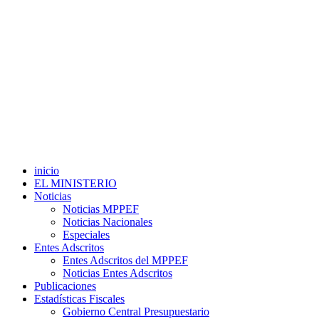
inicio
EL MINISTERIO
Noticias
Noticias MPPEF
Noticias Nacionales
Especiales
Entes Adscritos
Entes Adscritos del MPPEF
Noticias Entes Adscritos
Publicaciones
Estadísticas Fiscales
Gobierno Central Presupuestario