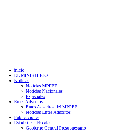
inicio
EL MINISTERIO
Noticias
Noticias MPPEF
Noticias Nacionales
Especiales
Entes Adscritos
Entes Adscritos del MPPEF
Noticias Entes Adscritos
Publicaciones
Estadísticas Fiscales
Gobierno Central Presupuestario