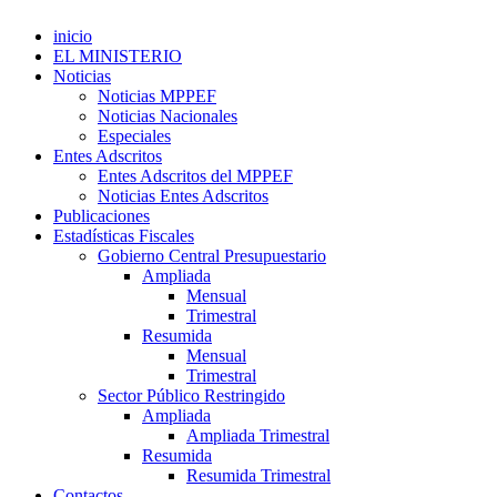
inicio
EL MINISTERIO
Noticias
Noticias MPPEF
Noticias Nacionales
Especiales
Entes Adscritos
Entes Adscritos del MPPEF
Noticias Entes Adscritos
Publicaciones
Estadísticas Fiscales
Gobierno Central Presupuestario
Ampliada
Mensual
Trimestral
Resumida
Mensual
Trimestral
Sector Público Restringido
Ampliada
Ampliada Trimestral
Resumida
Resumida Trimestral
Contactos