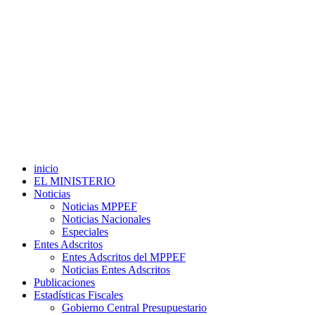
inicio
EL MINISTERIO
Noticias
Noticias MPPEF
Noticias Nacionales
Especiales
Entes Adscritos
Entes Adscritos del MPPEF
Noticias Entes Adscritos
Publicaciones
Estadísticas Fiscales
Gobierno Central Presupuestario