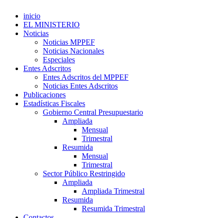
inicio
EL MINISTERIO
Noticias
Noticias MPPEF
Noticias Nacionales
Especiales
Entes Adscritos
Entes Adscritos del MPPEF
Noticias Entes Adscritos
Publicaciones
Estadísticas Fiscales
Gobierno Central Presupuestario
Ampliada
Mensual
Trimestral
Resumida
Mensual
Trimestral
Sector Público Restringido
Ampliada
Ampliada Trimestral
Resumida
Resumida Trimestral
Contactos