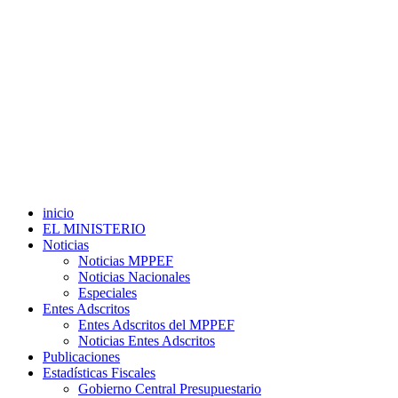
inicio
EL MINISTERIO
Noticias
Noticias MPPEF
Noticias Nacionales
Especiales
Entes Adscritos
Entes Adscritos del MPPEF
Noticias Entes Adscritos
Publicaciones
Estadísticas Fiscales
Gobierno Central Presupuestario