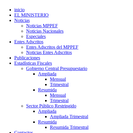
inicio
EL MINISTERIO
Noticias
Noticias MPPEF
Noticias Nacionales
Especiales
Entes Adscritos
Entes Adscritos del MPPEF
Noticias Entes Adscritos
Publicaciones
Estadísticas Fiscales
Gobierno Central Presupuestario
Ampliada
Mensual
Trimestral
Resumida
Mensual
Trimestral
Sector Público Restringido
Ampliada
Ampliada Trimestral
Resumida
Resumida Trimestral
Contactos