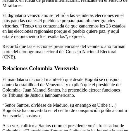
Maduro, en rueda de prensa internacional, realizada en el Palacio de
Miraflores.
El dignatario venezolano se refirió a las venideras elecciones en el
país para las cuales el pueblo se prepara para obtener grandes
victorias. “Tengo una corazonada de que ganaremos los 23 estados
en las elecciones regionales porque el pueblo quiere paz, y aquí
estaré reconociendo los resultados”, expresó.
Recordó que las elecciones presidenciales del venidero año forman
parte del cronograma electoral del Consejo Nacional Electoral
(CNE).
Relaciones Colombia-Venezuela
El mandatario nacional manifestó que desde Bogotá se conspira
contra la estabilidad de Venezuela y explicó que el presidente de
Colombia, Juan Manuel Santos, ha pretendido ejercer funciones
de Tribunal de Justicia latinoamericano.
“Señor Santos, olvídese de Maduro, su enemigo es Uribe (…)
Bogotá se ha convertido en el centro de conspiración política contra
Venezuela”, sostuvo.
A su vez, calificó a Santos como el presidente «más fracasado» de
Colombia. «El presidente Santos en 8 años solo ha logrado la paz en