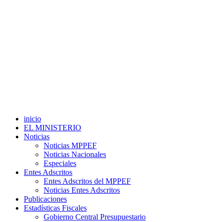
inicio
EL MINISTERIO
Noticias
Noticias MPPEF
Noticias Nacionales
Especiales
Entes Adscritos
Entes Adscritos del MPPEF
Noticias Entes Adscritos
Publicaciones
Estadísticas Fiscales
Gobierno Central Presupuestario