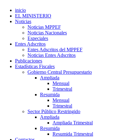
inicio
EL MINISTERIO
Noticias
Noticias MPPEF
Noticias Nacionales
Especiales
Entes Adscritos
Entes Adscritos del MPPEF
Noticias Entes Adscritos
Publicaciones
Estadísticas Fiscales
Gobierno Central Presupuestario
Ampliada
Mensual
Trimestral
Resumida
Mensual
Trimestral
Sector Público Restringido
Ampliada
Ampliada Trimestral
Resumida
Resumida Trimestral
Contactos