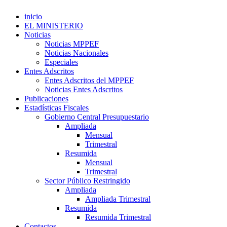
inicio
EL MINISTERIO
Noticias
Noticias MPPEF
Noticias Nacionales
Especiales
Entes Adscritos
Entes Adscritos del MPPEF
Noticias Entes Adscritos
Publicaciones
Estadísticas Fiscales
Gobierno Central Presupuestario
Ampliada
Mensual
Trimestral
Resumida
Mensual
Trimestral
Sector Público Restringido
Ampliada
Ampliada Trimestral
Resumida
Resumida Trimestral
Contactos