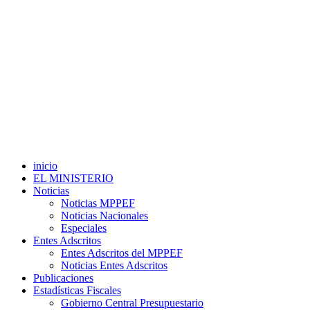
inicio
EL MINISTERIO
Noticias
Noticias MPPEF
Noticias Nacionales
Especiales
Entes Adscritos
Entes Adscritos del MPPEF
Noticias Entes Adscritos
Publicaciones
Estadísticas Fiscales
Gobierno Central Presupuestario