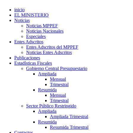
inicio
EL MINISTERIO
Noticias
Noticias MPPEF
Noticias Nacionales
Especiales
Entes Adscritos
Entes Adscritos del MPPEF
Noticias Entes Adscritos
Publicaciones
Estadísticas Fiscales
Gobierno Central Presupuestario
Ampliada
Mensual
Trimestral
Resumida
Mensual
Trimestral
Sector Público Restringido
Ampliada
Ampliada Trimestral
Resumida
Resumida Trimestral
Contactos