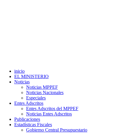
inicio
EL MINISTERIO
Noticias
Noticias MPPEF
Noticias Nacionales
Especiales
Entes Adscritos
Entes Adscritos del MPPEF
Noticias Entes Adscritos
Publicaciones
Estadísticas Fiscales
Gobierno Central Presupuestario