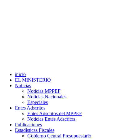
inicio
EL MINISTERIO
Noticias
Noticias MPPEF
Noticias Nacionales
Especiales
Entes Adscritos
Entes Adscritos del MPPEF
Noticias Entes Adscritos
Publicaciones
Estadísticas Fiscales
Gobierno Central Presupuestario