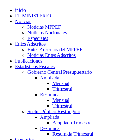
inicio
EL MINISTERIO
Noticias
Noticias MPPEF
Noticias Nacionales
Especiales
Entes Adscritos
Entes Adscritos del MPPEF
Noticias Entes Adscritos
Publicaciones
Estadísticas Fiscales
Gobierno Central Presupuestario
Ampliada
Mensual
Trimestral
Resumida
Mensual
Trimestral
Sector Público Restringido
Ampliada
Ampliada Trimestral
Resumida
Resumida Trimestral
Contactos