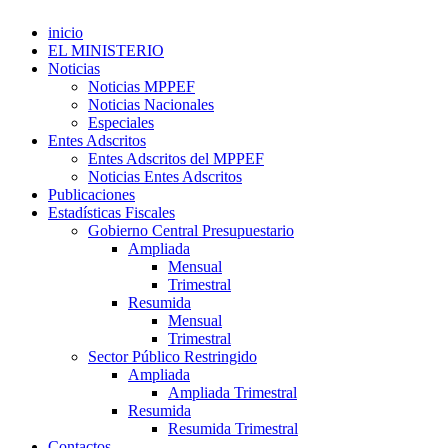
inicio
EL MINISTERIO
Noticias
Noticias MPPEF
Noticias Nacionales
Especiales
Entes Adscritos
Entes Adscritos del MPPEF
Noticias Entes Adscritos
Publicaciones
Estadísticas Fiscales
Gobierno Central Presupuestario
Ampliada
Mensual
Trimestral
Resumida
Mensual
Trimestral
Sector Público Restringido
Ampliada
Ampliada Trimestral
Resumida
Resumida Trimestral
Contactos