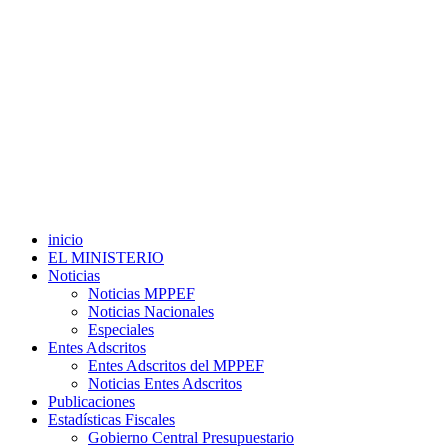
inicio
EL MINISTERIO
Noticias
Noticias MPPEF
Noticias Nacionales
Especiales
Entes Adscritos
Entes Adscritos del MPPEF
Noticias Entes Adscritos
Publicaciones
Estadísticas Fiscales
Gobierno Central Presupuestario