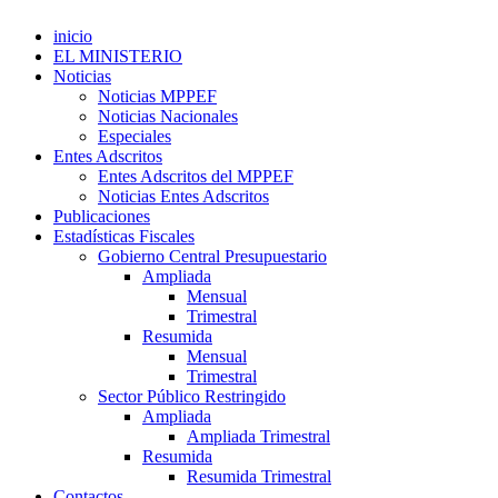
inicio
EL MINISTERIO
Noticias
Noticias MPPEF
Noticias Nacionales
Especiales
Entes Adscritos
Entes Adscritos del MPPEF
Noticias Entes Adscritos
Publicaciones
Estadísticas Fiscales
Gobierno Central Presupuestario
Ampliada
Mensual
Trimestral
Resumida
Mensual
Trimestral
Sector Público Restringido
Ampliada
Ampliada Trimestral
Resumida
Resumida Trimestral
Contactos