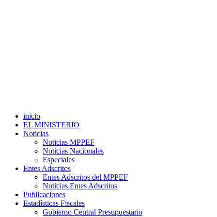
inicio
EL MINISTERIO
Noticias
Noticias MPPEF
Noticias Nacionales
Especiales
Entes Adscritos
Entes Adscritos del MPPEF
Noticias Entes Adscritos
Publicaciones
Estadísticas Fiscales
Gobierno Central Presupuestario