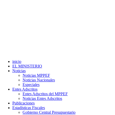
inicio
EL MINISTERIO
Noticias
Noticias MPPEF
Noticias Nacionales
Especiales
Entes Adscritos
Entes Adscritos del MPPEF
Noticias Entes Adscritos
Publicaciones
Estadísticas Fiscales
Gobierno Central Presupuestario