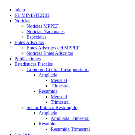
inicio
EL MINISTERIO
Noticias
Noticias MPPEF
Noticias Nacionales
Especiales
Entes Adscritos
Entes Adscritos del MPPEF
Noticias Entes Adscritos
Publicaciones
Estadísticas Fiscales
Gobierno Central Presupuestario
Ampliada
Mensual
Trimestral
Resumida
Mensual
Trimestral
Sector Público Restringido
Ampliada
Ampliada Trimestral
Resumida
Resumida Trimestral
Contactos