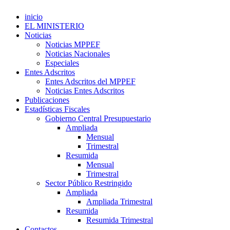
inicio
EL MINISTERIO
Noticias
Noticias MPPEF
Noticias Nacionales
Especiales
Entes Adscritos
Entes Adscritos del MPPEF
Noticias Entes Adscritos
Publicaciones
Estadísticas Fiscales
Gobierno Central Presupuestario
Ampliada
Mensual
Trimestral
Resumida
Mensual
Trimestral
Sector Público Restringido
Ampliada
Ampliada Trimestral
Resumida
Resumida Trimestral
Contactos