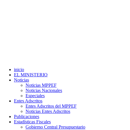
inicio
EL MINISTERIO
Noticias
Noticias MPPEF
Noticias Nacionales
Especiales
Entes Adscritos
Entes Adscritos del MPPEF
Noticias Entes Adscritos
Publicaciones
Estadísticas Fiscales
Gobierno Central Presupuestario