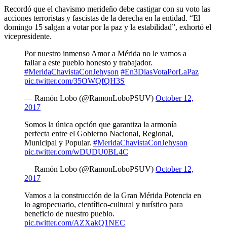
Recordó que el chavismo merideño debe castigar con su voto las
acciones terroristas y fascistas de la derecha en la entidad. “El
domingo 15 salgan a votar por la paz y la estabilidad”, exhortó el
vicepresidente.
Por nuestro inmenso Amor a Mérida no le vamos a
fallar a este pueblo honesto y trabajador.
#MeridaChavistaConJehyson
#En3DiasVotaPorLaPaz
pic.twitter.com/35OWQfQH3S
— Ramón Lobo (@RamonLoboPSUV)
October 12,
2017
Somos la única opción que garantiza la armonía
perfecta entre el Gobierno Nacional, Regional,
Municipal y Popular.
#MeridaChavistaConJehyson
pic.twitter.com/wDUDU0BL4C
— Ramón Lobo (@RamonLoboPSUV)
October 12,
2017
Vamos a la construcción de la Gran Mérida Potencia en
lo agropecuario, científico-cultural y turístico para
beneficio de nuestro pueblo.
pic.twitter.com/AZXakQ1NEC