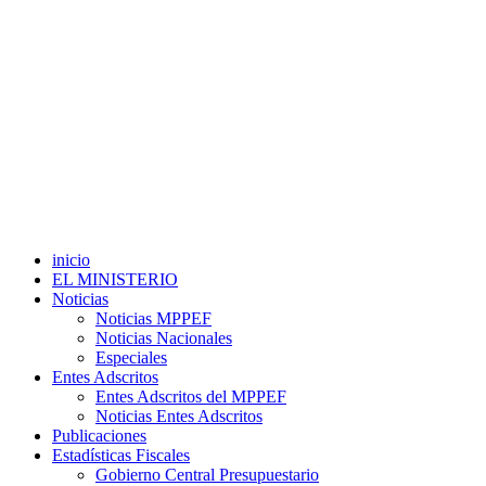
inicio
EL MINISTERIO
Noticias
Noticias MPPEF
Noticias Nacionales
Especiales
Entes Adscritos
Entes Adscritos del MPPEF
Noticias Entes Adscritos
Publicaciones
Estadísticas Fiscales
Gobierno Central Presupuestario