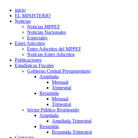
inicio
EL MINISTERIO
Noticias
Noticias MPPEF
Noticias Nacionales
Especiales
Entes Adscritos
Entes Adscritos del MPPEF
Noticias Entes Adscritos
Publicaciones
Estadísticas Fiscales
Gobierno Central Presupuestario
Ampliada
Mensual
Trimestral
Resumida
Mensual
Trimestral
Sector Público Restringido
Ampliada
Ampliada Trimestral
Resumida
Resumida Trimestral
Contactos