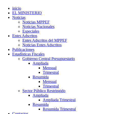
inicio
EL MINISTERIO
Noticias
Noticias MPPEF
Noticias Nacionales
Especiales
Entes Adscritos
Entes Adscritos del MPPEF
Noticias Entes Adscritos
Publicaciones
Estadísticas Fiscales
Gobierno Central Presupuestario
Ampliada
Mensual
Trimestral
Resumida
Mensual
Trimestral
Sector Público Restringido
Ampliada
Ampliada Trimestral
Resumida
Resumida Trimestral
Contactos