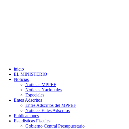
inicio
EL MINISTERIO
Noticias
Noticias MPPEF
Noticias Nacionales
Especiales
Entes Adscritos
Entes Adscritos del MPPEF
Noticias Entes Adscritos
Publicaciones
Estadísticas Fiscales
Gobierno Central Presupuestario