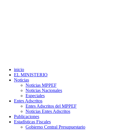
inicio
EL MINISTERIO
Noticias
Noticias MPPEF
Noticias Nacionales
Especiales
Entes Adscritos
Entes Adscritos del MPPEF
Noticias Entes Adscritos
Publicaciones
Estadísticas Fiscales
Gobierno Central Presupuestario