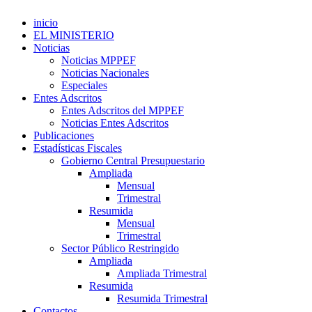
inicio
EL MINISTERIO
Noticias
Noticias MPPEF
Noticias Nacionales
Especiales
Entes Adscritos
Entes Adscritos del MPPEF
Noticias Entes Adscritos
Publicaciones
Estadísticas Fiscales
Gobierno Central Presupuestario
Ampliada
Mensual
Trimestral
Resumida
Mensual
Trimestral
Sector Público Restringido
Ampliada
Ampliada Trimestral
Resumida
Resumida Trimestral
Contactos