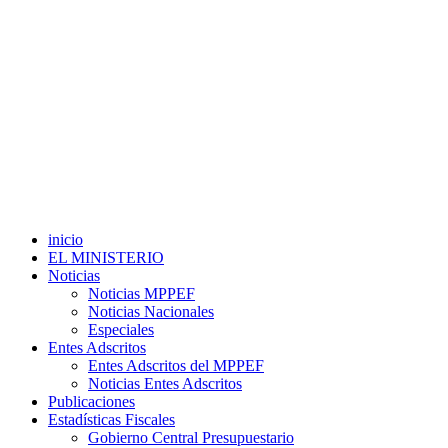
inicio
EL MINISTERIO
Noticias
Noticias MPPEF
Noticias Nacionales
Especiales
Entes Adscritos
Entes Adscritos del MPPEF
Noticias Entes Adscritos
Publicaciones
Estadísticas Fiscales
Gobierno Central Presupuestario