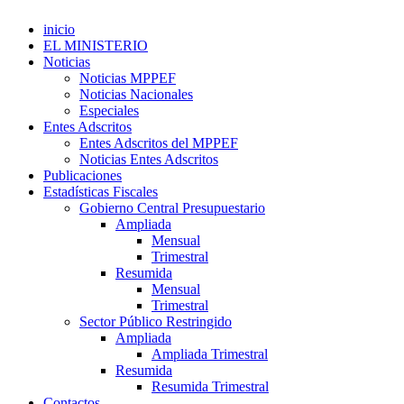
inicio
EL MINISTERIO
Noticias
Noticias MPPEF
Noticias Nacionales
Especiales
Entes Adscritos
Entes Adscritos del MPPEF
Noticias Entes Adscritos
Publicaciones
Estadísticas Fiscales
Gobierno Central Presupuestario
Ampliada
Mensual
Trimestral
Resumida
Mensual
Trimestral
Sector Público Restringido
Ampliada
Ampliada Trimestral
Resumida
Resumida Trimestral
Contactos