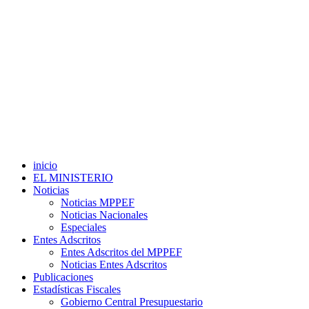
inicio
EL MINISTERIO
Noticias
Noticias MPPEF
Noticias Nacionales
Especiales
Entes Adscritos
Entes Adscritos del MPPEF
Noticias Entes Adscritos
Publicaciones
Estadísticas Fiscales
Gobierno Central Presupuestario