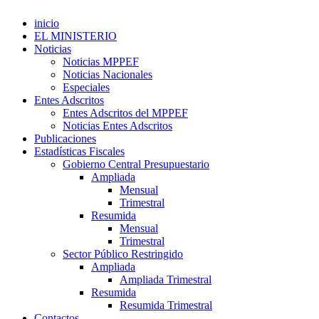
inicio
EL MINISTERIO
Noticias
Noticias MPPEF
Noticias Nacionales
Especiales
Entes Adscritos
Entes Adscritos del MPPEF
Noticias Entes Adscritos
Publicaciones
Estadísticas Fiscales
Gobierno Central Presupuestario
Ampliada
Mensual
Trimestral
Resumida
Mensual
Trimestral
Sector Público Restringido
Ampliada
Ampliada Trimestral
Resumida
Resumida Trimestral
Contactos