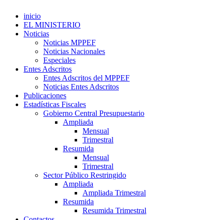
inicio
EL MINISTERIO
Noticias
Noticias MPPEF
Noticias Nacionales
Especiales
Entes Adscritos
Entes Adscritos del MPPEF
Noticias Entes Adscritos
Publicaciones
Estadísticas Fiscales
Gobierno Central Presupuestario
Ampliada
Mensual
Trimestral
Resumida
Mensual
Trimestral
Sector Público Restringido
Ampliada
Ampliada Trimestral
Resumida
Resumida Trimestral
Contactos