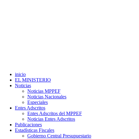
inicio
EL MINISTERIO
Noticias
Noticias MPPEF
Noticias Nacionales
Especiales
Entes Adscritos
Entes Adscritos del MPPEF
Noticias Entes Adscritos
Publicaciones
Estadísticas Fiscales
Gobierno Central Presupuestario