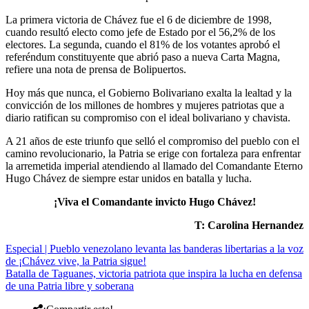
La primera victoria de Chávez fue el 6 de diciembre de 1998,
cuando resultó electo como jefe de Estado por el 56,2% de los
electores. La segunda, cuando el 81% de los votantes aprobó el
referéndum constituyente que abrió paso a nueva Carta Magna,
refiere una nota de prensa de Bolipuertos.
Hoy más que nunca, el Gobierno Bolivariano exalta la lealtad y la
convicción de los millones de hombres y mujeres patriotas que a
diario ratifican su compromiso con el ideal bolivariano y chavista.
A 21 años de este triunfo que selló el compromiso del pueblo con el
camino revolucionario, la Patria se erige con fortaleza para enfrentar
la arremetida imperial atendiendo al llamado del Comandante Eterno
Hugo Chávez de siempre estar unidos en batalla y lucha.
¡Viva el Comandante invicto Hugo Chávez!
T: Carolina Hernandez
Especial | Pueblo venezolano levanta las banderas libertarias a la voz
de ¡Chávez vive, la Patria sigue!
Batalla de Taguanes, victoria patriota que inspira la lucha en defensa
de una Patria libre y soberana