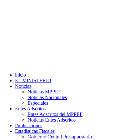
inicio
EL MINISTERIO
Noticias
Noticias MPPEF
Noticias Nacionales
Especiales
Entes Adscritos
Entes Adscritos del MPPEF
Noticias Entes Adscritos
Publicaciones
Estadísticas Fiscales
Gobierno Central Presupuestario