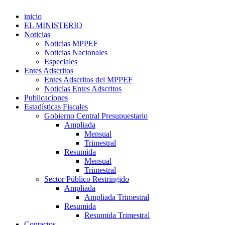
inicio
EL MINISTERIO
Noticias
Noticias MPPEF
Noticias Nacionales
Especiales
Entes Adscritos
Entes Adscritos del MPPEF
Noticias Entes Adscritos
Publicaciones
Estadísticas Fiscales
Gobierno Central Presupuestario
Ampliada
Mensual
Trimestral
Resumida
Mensual
Trimestral
Sector Público Restringido
Ampliada
Ampliada Trimestral
Resumida
Resumida Trimestral
Contactos