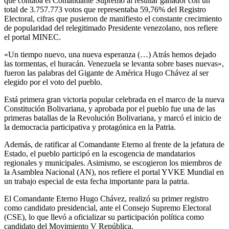
que contaba el Comandante Supremo al resultar ganador con un
total de 3.757.773 votos que representaba 59,76% del Registro
Electoral, cifras que pusieron de manifiesto el constante crecimiento
de popularidad del relegitimado Presidente venezolano, nos refiere
el portal MINEC.
«Un tiempo nuevo, una nueva esperanza (…) Atrás hemos dejado
las tormentas, el huracán. Venezuela se levanta sobre bases nuevas»,
fueron las palabras del Gigante de América Hugo Chávez al ser
elegido por el voto del pueblo.
Está primera gran victoria popular celebrada en el marco de la nueva
Constitución Bolivariana, y aprobada por el pueblo fue una de las
primeras batallas de la Revolución Bolivariana, y marcó el inicio de
la democracia participativa y protagónica en la Patria.
Además, de ratificar al Comandante Eterno al frente de la jefatura de
Estado, el pueblo participó en la escogencia de mandatarios
regionales y municipales. Asimismo, se escogieron los miembros de
la Asamblea Nacional (AN), nos refiere el portal YVKE Mundial en
un trabajo especial de esta fecha importante para la patria.
El Comandante Eterno Hugo Chávez, realizó su primer registro
como candidato presidencial, ante el Consejo Supremo Electoral
(CSE), lo que llevó a oficializar su participación política como
candidato del Movimiento V República.