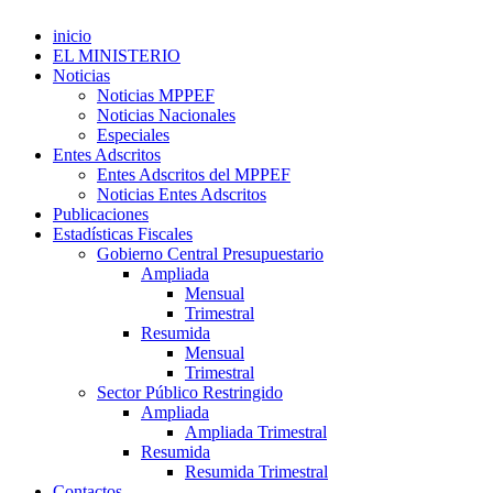
inicio
EL MINISTERIO
Noticias
Noticias MPPEF
Noticias Nacionales
Especiales
Entes Adscritos
Entes Adscritos del MPPEF
Noticias Entes Adscritos
Publicaciones
Estadísticas Fiscales
Gobierno Central Presupuestario
Ampliada
Mensual
Trimestral
Resumida
Mensual
Trimestral
Sector Público Restringido
Ampliada
Ampliada Trimestral
Resumida
Resumida Trimestral
Contactos