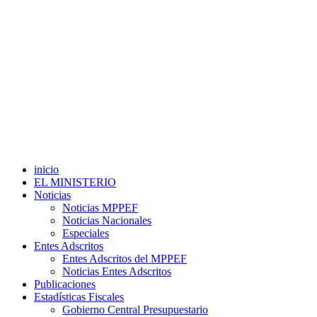
inicio
EL MINISTERIO
Noticias
Noticias MPPEF
Noticias Nacionales
Especiales
Entes Adscritos
Entes Adscritos del MPPEF
Noticias Entes Adscritos
Publicaciones
Estadísticas Fiscales
Gobierno Central Presupuestario