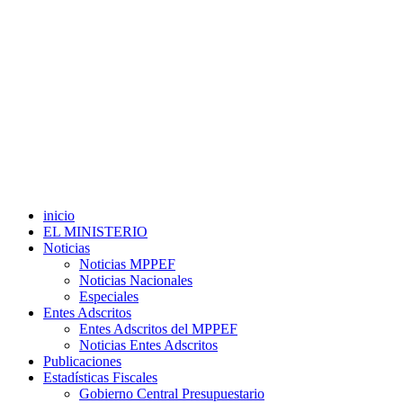
inicio
EL MINISTERIO
Noticias
Noticias MPPEF
Noticias Nacionales
Especiales
Entes Adscritos
Entes Adscritos del MPPEF
Noticias Entes Adscritos
Publicaciones
Estadísticas Fiscales
Gobierno Central Presupuestario