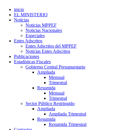
inicio
EL MINISTERIO
Noticias
Noticias MPPEF
Noticias Nacionales
Especiales
Entes Adscritos
Entes Adscritos del MPPEF
Noticias Entes Adscritos
Publicaciones
Estadísticas Fiscales
Gobierno Central Presupuestario
Ampliada
Mensual
Trimestral
Resumida
Mensual
Trimestral
Sector Público Restringido
Ampliada
Ampliada Trimestral
Resumida
Resumida Trimestral
Contactos