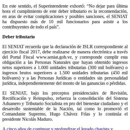
En este sentido, el Superintendente exhortó: “No dejar para última
hora el cumplimiento de este deber tributario es la recomendación,
en aras de evitar complicaciones y posibles sanciones, el SENIAT
ha dispuesto más de 10 mil funcionarios para asistir a los
contribuyentes de todo el país”.
Deber tributario
El SENIAT recuerda que la declaración de ISLR correspondiente al
ejercicio fiscal 2017, debe realizarse de manera electrónica a través
del Portal Fiscal www.seniat.gob.ve, y corresponde cumplir esta
obligación a las Personas Naturales que hayan obtenido ingresos
netos superiores a 1.000 unidades tributarias (300 mil bolívares) o
ingresos brutos superiores a 1.500 unidades tributarias (450 mil
bolívares) y a las Personas Jurídicas o entidades sin personalidad
jurídica, independientemente del monto de las ganancias o pérdidas.
El SENIAT, bajo los preceptos presidenciales de Revisión,
Rectificación y Reimpulso, refuerza la consolidación del Sistema
Aduanero y Tributario Socialista en pro del bienestar ciudadano y el
desarrollo sustentable de la Nación, tal como lo promovió el
Comandante Supremo, Hugo Chávez Frías y lo continúa el
presidente Nicolás Maduro.
A cinco años de continuar y profundizar el legado chavista y