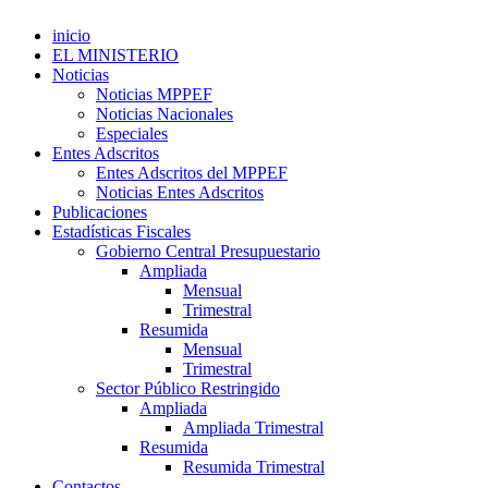
inicio
EL MINISTERIO
Noticias
Noticias MPPEF
Noticias Nacionales
Especiales
Entes Adscritos
Entes Adscritos del MPPEF
Noticias Entes Adscritos
Publicaciones
Estadísticas Fiscales
Gobierno Central Presupuestario
Ampliada
Mensual
Trimestral
Resumida
Mensual
Trimestral
Sector Público Restringido
Ampliada
Ampliada Trimestral
Resumida
Resumida Trimestral
Contactos