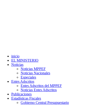
inicio
EL MINISTERIO
Noticias
Noticias MPPEF
Noticias Nacionales
Especiales
Entes Adscritos
Entes Adscritos del MPPEF
Noticias Entes Adscritos
Publicaciones
Estadísticas Fiscales
Gobierno Central Presupuestario