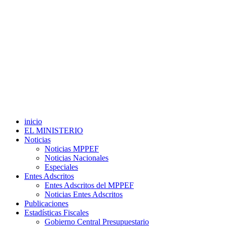
inicio
EL MINISTERIO
Noticias
Noticias MPPEF
Noticias Nacionales
Especiales
Entes Adscritos
Entes Adscritos del MPPEF
Noticias Entes Adscritos
Publicaciones
Estadísticas Fiscales
Gobierno Central Presupuestario