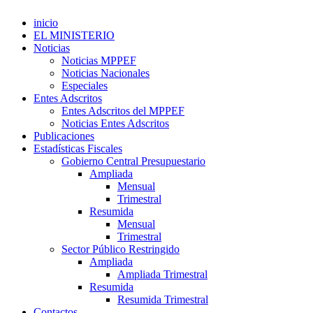
inicio
EL MINISTERIO
Noticias
Noticias MPPEF
Noticias Nacionales
Especiales
Entes Adscritos
Entes Adscritos del MPPEF
Noticias Entes Adscritos
Publicaciones
Estadísticas Fiscales
Gobierno Central Presupuestario
Ampliada
Mensual
Trimestral
Resumida
Mensual
Trimestral
Sector Público Restringido
Ampliada
Ampliada Trimestral
Resumida
Resumida Trimestral
Contactos