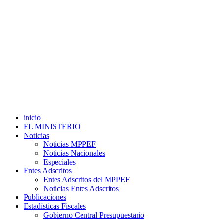
inicio
EL MINISTERIO
Noticias
Noticias MPPEF
Noticias Nacionales
Especiales
Entes Adscritos
Entes Adscritos del MPPEF
Noticias Entes Adscritos
Publicaciones
Estadísticas Fiscales
Gobierno Central Presupuestario