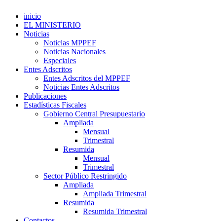
inicio
EL MINISTERIO
Noticias
Noticias MPPEF
Noticias Nacionales
Especiales
Entes Adscritos
Entes Adscritos del MPPEF
Noticias Entes Adscritos
Publicaciones
Estadísticas Fiscales
Gobierno Central Presupuestario
Ampliada
Mensual
Trimestral
Resumida
Mensual
Trimestral
Sector Público Restringido
Ampliada
Ampliada Trimestral
Resumida
Resumida Trimestral
Contactos