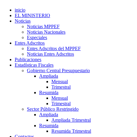
inicio
EL MINISTERIO
Noticias
Noticias MPPEF
Noticias Nacionales
Especiales
Entes Adscritos
Entes Adscritos del MPPEF
Noticias Entes Adscritos
Publicaciones
Estadísticas Fiscales
Gobierno Central Presupuestario
Ampliada
Mensual
Trimestral
Resumida
Mensual
Trimestral
Sector Público Restringido
Ampliada
Ampliada Trimestral
Resumida
Resumida Trimestral
Contactos