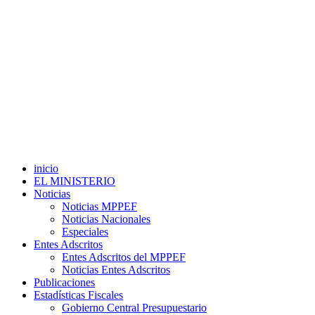
inicio
EL MINISTERIO
Noticias
Noticias MPPEF
Noticias Nacionales
Especiales
Entes Adscritos
Entes Adscritos del MPPEF
Noticias Entes Adscritos
Publicaciones
Estadísticas Fiscales
Gobierno Central Presupuestario