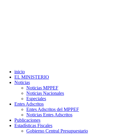
inicio
EL MINISTERIO
Noticias
Noticias MPPEF
Noticias Nacionales
Especiales
Entes Adscritos
Entes Adscritos del MPPEF
Noticias Entes Adscritos
Publicaciones
Estadísticas Fiscales
Gobierno Central Presupuestario