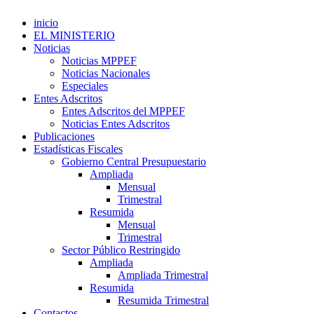
inicio
EL MINISTERIO
Noticias
Noticias MPPEF
Noticias Nacionales
Especiales
Entes Adscritos
Entes Adscritos del MPPEF
Noticias Entes Adscritos
Publicaciones
Estadísticas Fiscales
Gobierno Central Presupuestario
Ampliada
Mensual
Trimestral
Resumida
Mensual
Trimestral
Sector Público Restringido
Ampliada
Ampliada Trimestral
Resumida
Resumida Trimestral
Contactos