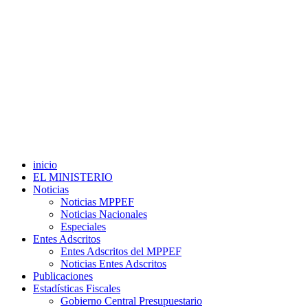
inicio
EL MINISTERIO
Noticias
Noticias MPPEF
Noticias Nacionales
Especiales
Entes Adscritos
Entes Adscritos del MPPEF
Noticias Entes Adscritos
Publicaciones
Estadísticas Fiscales
Gobierno Central Presupuestario