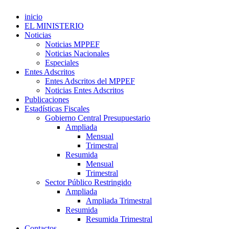
inicio
EL MINISTERIO
Noticias
Noticias MPPEF
Noticias Nacionales
Especiales
Entes Adscritos
Entes Adscritos del MPPEF
Noticias Entes Adscritos
Publicaciones
Estadísticas Fiscales
Gobierno Central Presupuestario
Ampliada
Mensual
Trimestral
Resumida
Mensual
Trimestral
Sector Público Restringido
Ampliada
Ampliada Trimestral
Resumida
Resumida Trimestral
Contactos