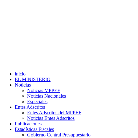
inicio
EL MINISTERIO
Noticias
Noticias MPPEF
Noticias Nacionales
Especiales
Entes Adscritos
Entes Adscritos del MPPEF
Noticias Entes Adscritos
Publicaciones
Estadísticas Fiscales
Gobierno Central Presupuestario