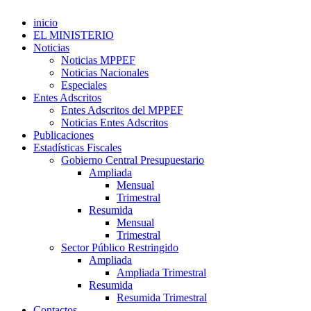
inicio
EL MINISTERIO
Noticias
Noticias MPPEF
Noticias Nacionales
Especiales
Entes Adscritos
Entes Adscritos del MPPEF
Noticias Entes Adscritos
Publicaciones
Estadísticas Fiscales
Gobierno Central Presupuestario
Ampliada
Mensual
Trimestral
Resumida
Mensual
Trimestral
Sector Público Restringido
Ampliada
Ampliada Trimestral
Resumida
Resumida Trimestral
Contactos