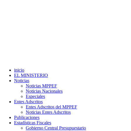
inicio
EL MINISTERIO
Noticias
Noticias MPPEF
Noticias Nacionales
Especiales
Entes Adscritos
Entes Adscritos del MPPEF
Noticias Entes Adscritos
Publicaciones
Estadísticas Fiscales
Gobierno Central Presupuestario