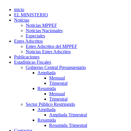
inicio
EL MINISTERIO
Noticias
Noticias MPPEF
Noticias Nacionales
Especiales
Entes Adscritos
Entes Adscritos del MPPEF
Noticias Entes Adscritos
Publicaciones
Estadísticas Fiscales
Gobierno Central Presupuestario
Ampliada
Mensual
Trimestral
Resumida
Mensual
Trimestral
Sector Público Restringido
Ampliada
Ampliada Trimestral
Resumida
Resumida Trimestral
Contactos